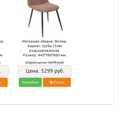
юр.
Материал обивки: Велюр.
Каркас: труба 25мм
редуцированная.
м.
Размер: 440*380*860 мм.
.
Старая цена:
4699
руб.
.
Цена:
3299
руб.
ь
Подробнее
Купить