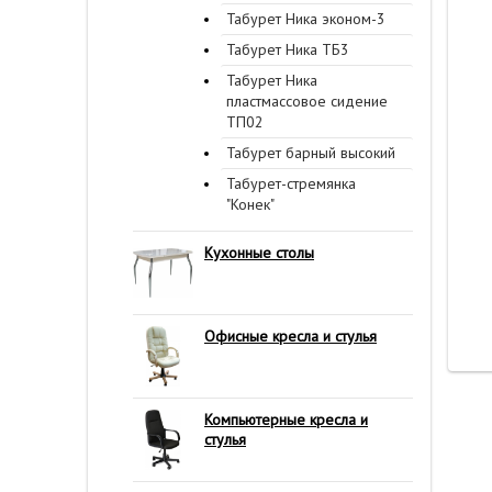
Табурет Ника эконом-3
Табурет Ника ТБ3
Табурет Ника
пластмассовое сидение
ТП02
Табурет барный высокий
Табурет-стремянка
"Конек"
Кухонные столы
Офисные кресла и стулья
Компьютерные кресла и
стулья