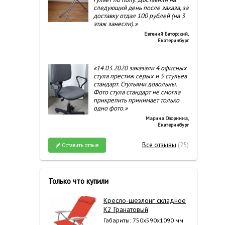
следующий день после заказа, за
доставку отдал 100 рублей (на 3
этаж занесли).»
Евгений Баторский
,
Екатеринбург
«14.03.2020 заказали 4 офисных
стула престиж серых и 5 стульев
стандарт. Стульями довольны.
Фото стула стандарт не смогла
прикрепить принимает только
одно фото.»
Марина Озорнина
,
Екатеринбург
Все отзывы
(25)
Оставить отзыв
Только что купили
Кресло-шезлонг складное
К2 Гранатовый
Габариты: 750x590x1090 мм