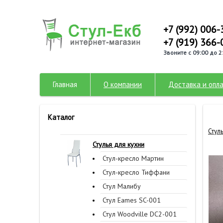
+7 (992) 006-
+7 (919) 366-
Звоните с 09:00 до 2
Главная
О компании
Доставка и опл
Каталог
Стул
Стулья для кухни
Стул-кресло Мартин
Стул-кресло Тиффани
Стул Малибу
Стул Eames SC-001
Стул Woodville DC2-001