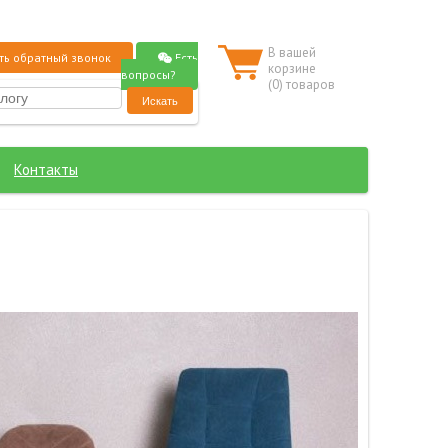
В вашей
Есть
ть обратный звонок
корзине
вопросы?
(
0
) товаров
Контакты