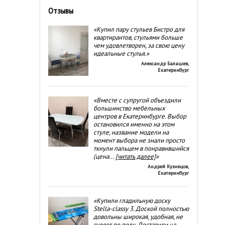
Отзывы
«Купил пару стульев Бистро для
квартирантов, стульями больше
чем удовлетворен, за свою цену
идеальные стулья.»
Александр Балашев
,
Екатеринбург
«Вместе с супругой объездили
большинство мебельных
центров в Екатеринбурге. Выбор
остановился именно на этом
стуле, название модели на
момент выбора не знали просто
ткнули пальцем в понравившийся
(цена
...
[читать далее]
»
Андрей Кузнецов
,
Екатеринбург
«Купили гладильную доску
Stella-classy 3. Доской полностью
довольны широкая, удобная, не
гуляет по полу. Доставили на