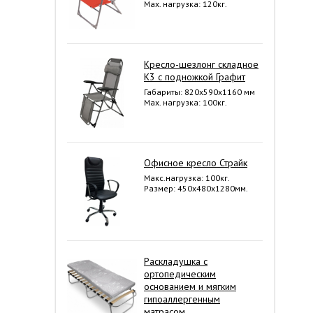
Мах. нагрузка: 120кг.
Кресло-шезлонг складное
К3 с подножкой Графит
Габариты: 820x590x1160 мм
Мах. нагрузка: 100кг.
Офисное кресло Страйк
Макс.нагрузка: 100кг.
Размер: 450х480х1280мм.
Раскладушка с
ортопедическим
основанием и мягким
гипоаллергенным
матрасом