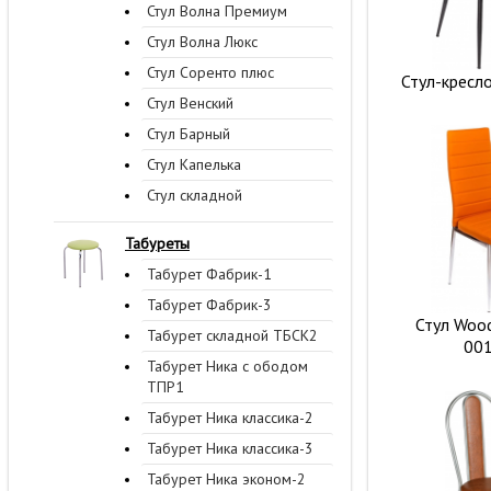
Стул Волна Премиум
Стул Волна Люкс
Стул Соренто плюс
Стул-кресл
Стул Венский
Стул Барный
Стул Капелька
Стул складной
Табуреты
Табурет Фабрик-1
Табурет Фабрик-3
Стул Wood
Табурет складной ТБСК2
00
Табурет Ника с ободом
ТПР1
Табурет Ника классика-2
Табурет Ника классика-3
Табурет Ника эконом-2