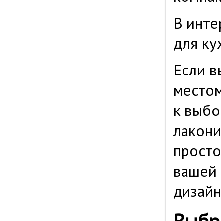
В инте
для ку
Если в
местом
к выбо
лакони
просто
вашей 
дизайн
Выбра