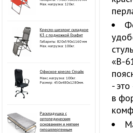
Мах. нагрузка: 120кг.
перл
Ф
Кресло-шезлонг складное
удоб
К3 с подножкой Графит
Габариты: 820x590x1160 мм
стул
Мах. нагрузка: 100кг.
«В-6
пояс
Офисное кресло Страйк
Макс.нагрузка: 100кг.
- эт
Размер: 450х480х1280мм.
в фо
комф
Раскладушка с
ортопедическим
М
основанием и мягким
гипоаллергенным