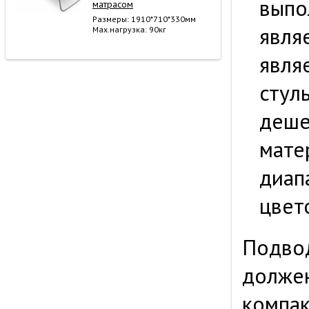
выпо
матрасом
Размеры: 1910*710*330мм
явля
Мах.нагрузка: 90кг
явля
стул
деше
мате
диап
цвет
Подвод
должен
компак