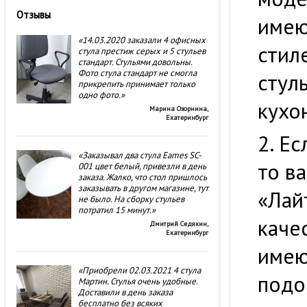
Отзывы
имею
«14.03.2020 заказали 4 офисных
стил
стула престиж серых и 5 стульев
стандарт. Стульями довольны.
Фото стула стандарт не смогла
стул
прикрепить принимает только
одно фото.»
кухо
Марина Озорнина
,
Екатеринбург
Ес
«Заказывал два стула Eames SC-
то в
001 цвет белый, привезли в день
заказа. Жалко, что стол пришлось
заказывать в другом магазине, тут
«Лай
не было. На сборку стульев
потратил 15 минут.»
каче
Дмитрий Седякин
,
Екатеринбург
имею
«Приобрели 02.03.2021 4 стула
подо
Мартин. Стулья очень удобные.
Доставили в день заказа
бесплатно без всяких