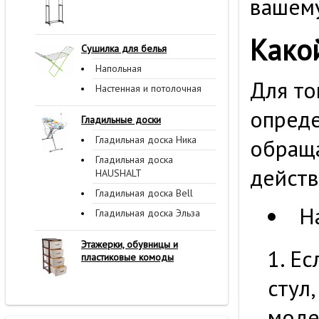
вашем
Како
Сушилка для белья
Напольная
Для то
Настенная и потолочная
опреде
Гладильные доски
Гладильная доска Ника
обраща
Гладильная доска
действ
HAUSHALT
Гладильная доска Bell
Н
Гладильная доска Эльза
Этажерки, обувницы и
Ес
пластиковые комоды
стул
моде