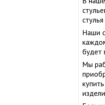
В наше
стулье
стулья
Наши с
каждом
будет 
Мы раб
приобр
купить
издели