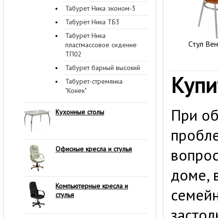
Табурет Ника эконом-3
Табурет Ника ТБ3
Табурет Ника
Стул Вен
пластмассовое сидение
ТП02
Табурет барный высокий
Купи
Табурет-стремянка
"Конек"
При об
Кухонные столы
пробле
Офисные кресла и стулья
вопрос
доме, 
Компьютерные кресла и
семейн
стулья
застол