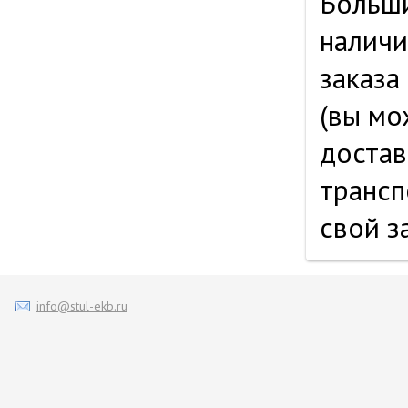
Больши
наличи
заказа
(вы мо
достав
трансп
свой з
info@stul-ekb.ru