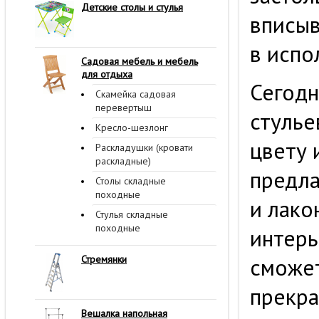
Детские столы и стулья
вписыв
в испо
Садовая мебель и мебель
для отдыха
Сегодн
Скамейка садовая
перевертыш
стулье
Кресло-шезлонг
цвету 
Раскладушки (кровати
раскладные)
предла
Столы складные
походные
и лако
Стулья складные
походные
интерь
сможет
Стремянки
прекра
Вешалка напольная