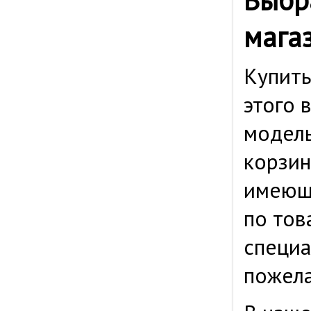
мага
Купить
этого 
модель
корзин
имеющи
по тов
специа
пожела