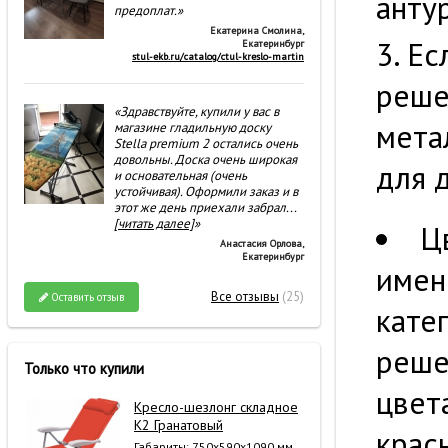
анту
предоплат.»
Екатерина Смолина
,
Ес
Екатеринбург
stul-ekb.ru/catalog/ctul-kreslo-martin
реше
«Здравствуйте, купили у вас в
мета
магазине гладильную доску
Stella premium 2 остались очень
довольны. Доска очень широкая
для 
и основательная (очень
устойчивая). Оформили заказ и в
этот же день приехали забрал
...
[читать далее]
»
Ц
Анастасия Орлова
,
Екатеринбург
имен
Все отзывы
(25)
Оставить отзыв
кате
реше
Только что купили
цвет
Кресло-шезлонг складное
К2 Гранатовый
крас
Габариты: 750x590x1090 мм