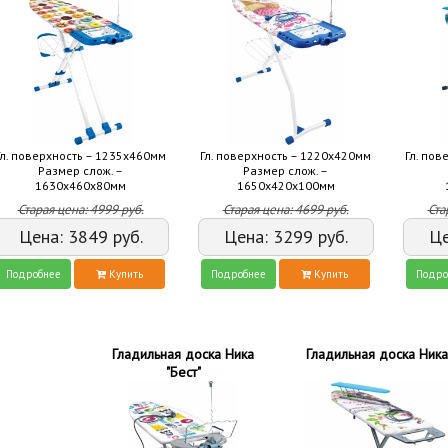
Гл. поверхность – 1235х460мм
Гл. поверхность – 1220х420мм
Гл. пов
Размер слож. –
Размер слож. –
1630х460х80мм
1650х420х100мм
Старая цена:
4999
руб.
Старая цена:
4699
руб.
Ста
Цена:
3849
руб.
Цена:
3299
руб.
Ц
Подробнее
Купить
Подробнее
Купить
Подро
Гладильная доска Ника
Гладильная доска Ник
"Бест"