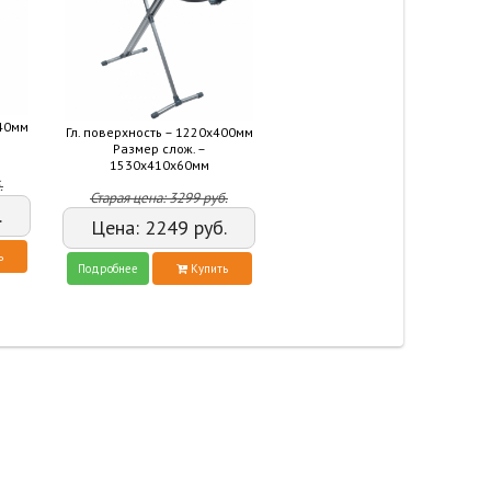
340мм
Гл. поверхность – 1220х400мм
Размер слож. –
1530х410х60мм
.
Старая цена:
3299
руб.
.
Цена:
2249
руб.
ь
Подробнее
Купить