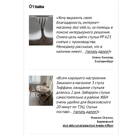
Отзывы
«Хочу выразить свою
благодарность, интернет-
магазину stul-ekb.ru, за помощь в
поиске интерьерного решения.
Стояла цель найти стулья РР 623
снятые с производства.
Менеджер рассказал, что в
наличии имеет
...
[читать далее]
»
Елена Кинслер
,
Екатеринбург
«Всем хорошего настроения.
Заказали в магазине 3 стула
Тиффани, ожидание стульев
длялось 2 дня. Забирали стулья
самостоятельно в районе ЖБИ
очень удобно для Березовского
20 минут по ТЭЦ. Стулья
поставл
...
[читать далее]
»
Максим Отапин
,
Березовский
stul-ekb.ru/catalog/ctul-kreslo-tiffani