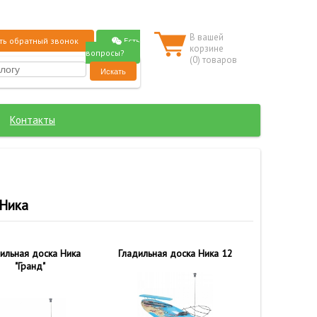
В вашей
Есть
ть обратный звонок
корзине
вопросы?
(
0
) товаров
Контакты
 Ника
ильная доска Ника
Гладильная доска Ника 12
"Гранд"