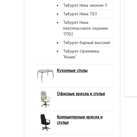
Табурет Ника эконом-3
Табурет Ника ТБ3
Табурет Ника
пластмассовое сидение
ТП02
Табурет барный высокий
Табурет-стремянка
"Конек"
Кухонные столы
Офисные кресла и стулья
Компьютерные кресла и
стулья