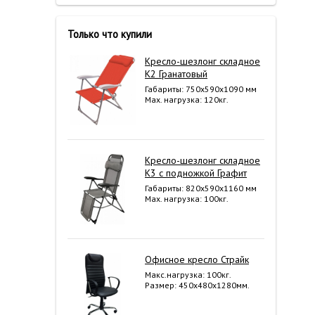
Только что купили
Кресло-шезлонг складное
К2 Гранатовый
Габариты: 750x590x1090 мм
Мах. нагрузка: 120кг.
Кресло-шезлонг складное
К3 с подножкой Графит
Габариты: 820x590x1160 мм
Мах. нагрузка: 100кг.
Офисное кресло Страйк
Макс.нагрузка: 100кг.
Размер: 450х480х1280мм.