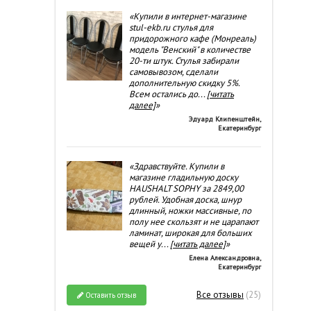
«Купили в интернет-магазине
stul-ekb.ru стулья для
придорожного кафе (Монреаль)
модель "Венский" в количестве
20-ти штук. Стулья забирали
самовывозом, сделали
дополнительную скидку 5%.
Всем остались до
...
[читать
далее]
»
Эдуард Клипенштейн
,
Екатеринбург
«Здравствуйте. Купили в
магазине гладильную доску
HAUSHALT SOPHY за 2849,00
рублей. Удобная доска, шнур
длинный, ножки массивные, по
полу нее скользят и не царапают
ламинат, широкая для больших
вещей у
...
[читать далее]
»
Елена Александровна
,
Екатеринбург
Все отзывы
(25)
Оставить отзыв