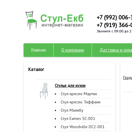
+7 (992) 006-
+7 (919) 366-
Звоните с 09:00 до 2
Главная
О компании
Доставка и опл
Каталог
Глад
Стулья для кухни
Стул-кресло Мартин
Стул-кресло Тиффани
Стул Малибу
Стул Eames SC-001
Стул Woodville DC2-001