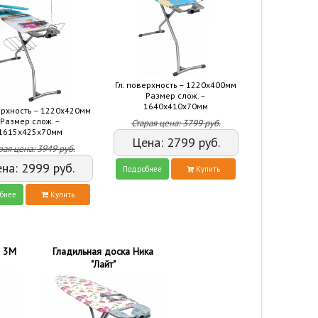
Гл. поверхность – 1220х400мм
Размер слож. –
1640х410х70мм
ерхность – 1220х420мм
Размер слож. –
Старая цена:
3799
руб.
1615х425х70мм
Цена:
2799
руб.
рая цена:
3949
руб.
ена:
2999
руб.
Подробнее
Купить
бнее
Купить
а 3М
Гладильная доска Ника
"Лайт"