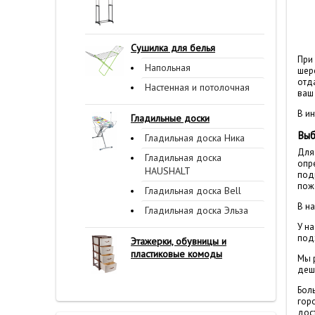
Сушилка для белья
При
Напольная
шер
отд
Настенная и потолочная
ваш
В ин
Гладильные доски
Выб
Гладильная доска Ника
Для
Гладильная доска
опре
HAUSHALT
под
пож
Гладильная доска Bell
В н
Гладильная доска Эльза
У н
под
Этажерки, обувницы и
пластиковые комоды
Мы 
деше
Бол
горо
дос