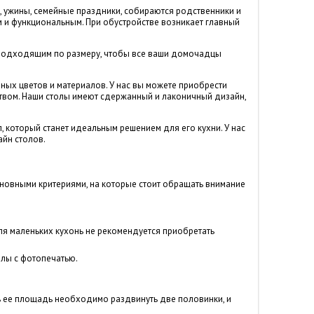
, ужины, семейные праздники, собираются родственники и
 и функциональным. При обустройстве возникает главный
ь подходящим по размеру, чтобы все ваши домочадцы
ных цветов и материалов. У нас вы можете приобрести
твом. Наши столы имеют сдержанный и лаконичный дизайн,
л, который станет идеальным решением для его кухни. У нас
айн столов.
сновными критериями, на которые стоит обращать внимание
ля маленьких кухонь не рекомендуется приобретать
олы с фотопечатью.
ь ее площадь необходимо раздвинуть две половинки, и