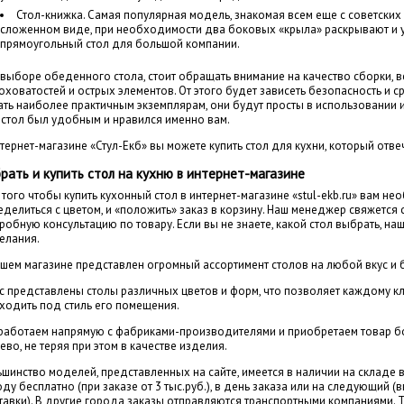
Стол-книжка. Самая популярная модель, знакомая всем еще с советских
сложенном виде, при необходимости два боковых «крыла» раскрывают и у
прямоугольный стол для большой компании.
 выборе обеденного стола, стоит обращать внимание на качество сборки, 
оховатостей и острых элементов. От этого будет зависеть безопасность и 
ать наиболее практичным экземплярам, они будут просты в использовании 
 стол был удобным и нравился именно вам.
тернет-магазине «Стул-Екб» вы можете купить стол для кухни, который отве
рать и купить стол на кухню в интернет-магазине
 того чтобы купить кухонный стол в интернет-магазине «stul-ekb.ru» вам 
делиться с цветом, и «положить» заказ в корзину. Наш менеджер свяжется с
робную консультацию по товару. Если вы не знаете, какой стол выбрать, на
елания.
ашем магазине представлен огромный ассортимент столов на любой вкус и
ас представлены столы различных цветов и форм, что позволяет каждому к
ходить под стиль его помещения.
работаем напрямую с фабриками-производителями и приобретаем товар бол
во, не теряя при этом в качестве изделия.
ьшинство моделей, представленных на сайте, имеется в наличии на складе 
ду бесплатно (при заказе от 3 тыс.руб.), в день заказа или на следующий
тавки). В другие города заказы отправляются транспортными компаниями. 