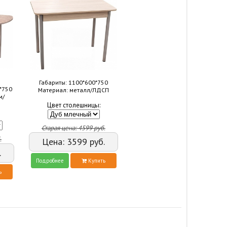
Габариты: 1100*600*750
*750
Материал: металл/ЛДСП
м/
Цвет столешницы:
Старая цена:
4599
руб.
.
Цена:
3599
руб.
.
Подробнее
Купить
ь