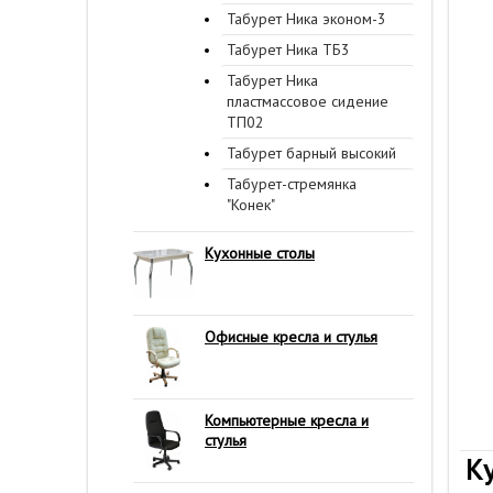
Табурет Ника эконом-3
Табурет Ника ТБ3
Табурет Ника
пластмассовое сидение
ТП02
Табурет барный высокий
Табурет-стремянка
"Конек"
Кухонные столы
Офисные кресла и стулья
Компьютерные кресла и
стулья
К