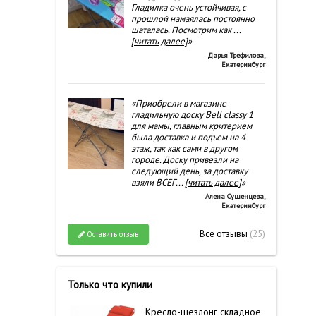
Гладилка очень устойчивая, с
прошлой намаялась постоянно
шаталась. Посмотрим как
...
[читать далее]
»
Дарья Трефилова
,
Екатеринбург
«Приобрели в магазине
гладильную доску Bell classy 1
для мамы, главным критерием
была доставка и подъем на 4
этаж, так как сами в другом
городе. Доску привезли на
следующий день, за доставку
взяли ВСЕГ
...
[читать далее]
»
Алена Сушенцева
,
Екатеринбург
Все отзывы
(25)
Оставить отзыв
Только что купили
Кресло-шезлонг складное