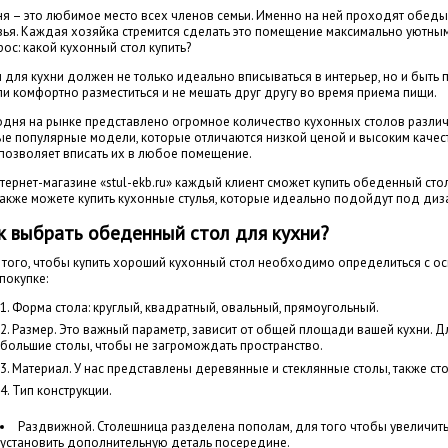
ня – это любимое место всех членов семьи. Именно на ней проходят обеды
зья. Каждая хозяйка стремится сделать это помещение максимально уютным
ос: какой кухонный стол купить?
л для кухни должен не только идеально вписываться в интерьер, но и быт
ли комфортно разместиться и не мешать друг другу во время приема пищи.
одня на рынке представлено огромное количество кухонных столов различ
ые популярные модели, которые отличаются низкой ценой и высоким качес
 позволяет вписать их в любое помещение.
тернет-магазине «stul-ekb.ru» каждый клиент сможет купить обеденный сто
также можете купить кухонные стулья, которые идеально подойдут под диз
к выбрать обеденный стол для кухни?
 того, чтобы купить хороший кухонный стол необходимо определиться с о
покупке:
Форма стола: круглый, квадратный, овальный, прямоугольный.
Размер. Это важный параметр, зависит от общей площади вашей кухни. Д
большие столы, чтобы не загромождать пространство.
Материал. У нас представлены деревянные и стеклянные столы, также ст
Тип конструкции.
Раздвижной. Столешница разделена пополам, для того чтобы увеличит
установить дополнительную деталь посередине.