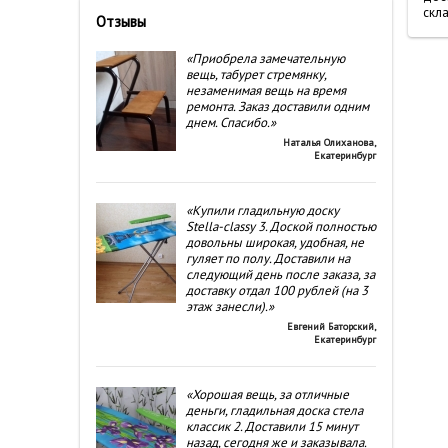
скла
Отзывы
«Приобрела замечательную
вещь, табурет стремянку,
незаменимая вещь на время
ремонта. Заказ доставили одним
днем. Спасибо.»
Наталья Олиханова
,
Екатеринбург
«Купили гладильную доску
Stella-classy 3. Доской полностью
довольны широкая, удобная, не
гуляет по полу. Доставили на
следующий день после заказа, за
доставку отдал 100 рублей (на 3
этаж занесли).»
Евгений Баторский
,
Екатеринбург
«Хорошая вещь, за отличные
деньги, гладильная доска стела
классик 2. Доставили 15 минут
назад, сегодня же и заказывала.