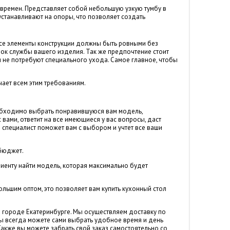
 времен. Представляет собой небольшую узкую тумбу в
станавливают на опоры, что позволяет создать
все элементы конструкции должны быть ровными без
срок службы вашего изделия. Так же предпочтение стоит
и не потребуют специального ухода. Самое главное, чтобы
чает всем этим требованиям.
необходимо выбрать понравившуюся вам модель,
 вами, ответит на все имеющиеся у вас вопросы, даст
ш специалист поможет вам с выбором и учтет все ваши
 бюджет.
лиенту найти модель, которая максимально будет
ьшим оптом, это позволяет вам купить кухонный стол
в городе Екатеринбурге. Мы осуществляем доставку по
 (вы всегда можете сами выбрать удобное время и день
Также вы можете забрать свой заказ самостоятельно со