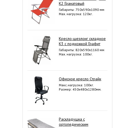
К2 Гранатовый
Габариты: 750x590x1090 мм
Мах. нагрузка: 120кг.
Кресло-шезлонг складное
К3 с подножкой Графит
Габариты: 820x590x1160 мм
Мах. нагрузка: 100кг.
Офисное кресло Страйк
Макс.нагрузка: 100кг.
Размер: 450х480х1280мм.
Раскладушка с
ортопедическим