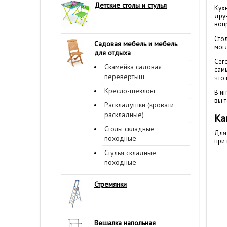
Детские столы и стулья
Кух
дру
вопр
Сто
Садовая мебель и мебель
мог
для отдыха
Сег
Скамейка садовая
сам
перевертыш
что
Кресло-шезлонг
В ин
вы 
Раскладушки (кровати
раскладные)
Ка
Столы складные
Для
походные
при 
Стулья складные
походные
Стремянки
Вешалка напольная