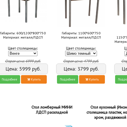
Габариты: 600/1200*800*750
Габариты: 1100*600*750
Материал: металл/ЛДСП
Материал: металл/ЛДСП
1150*
Матери
Цвет столешницы:
Цвет столешницы:
Ц
Старая цена:
6999
руб.
Старая цена:
4799
руб.
Ста
Цена:
5999
руб.
Цена:
3799
руб.
Ц
Подробнее
Купить
Подробнее
Купить
Подро
Стол ломберный МИНИ
Стол кухонный (Инсис
ЛДСП раскладной
столешница пластик, н
хром, раздвижной