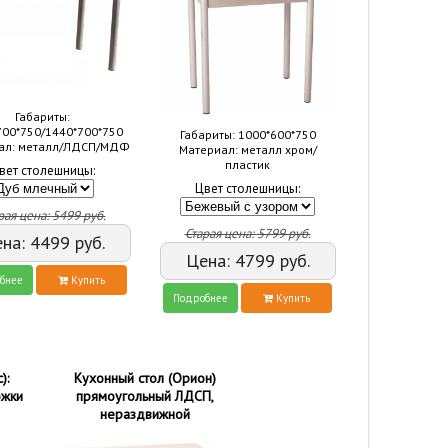
Габариты:
700*750/1440*700*750
Габариты: 1000*600*750
ал: металл/ЛДСП/МДФ
Материал: металл хром/
пластик
вет столешницы:
Цвет столешницы:
рая цена:
5499
руб.
Старая цена:
5799
руб.
ена:
4499
руб.
Цена:
4799
руб.
бнее
Купить
Подробнее
Купить
):
Кухонный стол (Орион)
ожки
прямоугольный ЛДСП,
нераздвижной