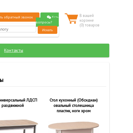
В вашей
Есть
ть обратный звонок
корзине
вопросы?
(
0
) товаров
Контакты
лы
Универсальный ЛДСП
Стол кухонный (Обсидиан)
раздвижной
овальный столешница
пластик, ноги хром