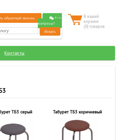
В вашей
Есть
ть обратный звонок
корзине
вопросы?
(
0
) товаров
Контакты
Б3
бурет ТБ3 серый
Табурет ТБ3 коричневый