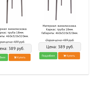
Материал: винилискожа.
риал: винилискожа.
Каркас: труба 18мм.
ркас: труба 18мм.
Габариты: 460х320х320мм.
иты: 460х320х320мм.
Старая цена:
489
руб.
арая цена:
489
руб.
Цена:
389
руб.
ена:
389
руб.
Подробнее
Купить
бнее
Купить