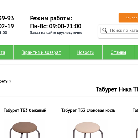
39-93
Режим работы:
Заказа
02-19
Пн-Вс: 09:00-21:00
1:00
Заказ на сайте круглосуточно
ата
Гарантия и возврат
Новости
Отзывы
реты
»
Табурет Ника Т
Табурет ТБ3 бежевый
Табурет ТБ3 слоновая кость
Та