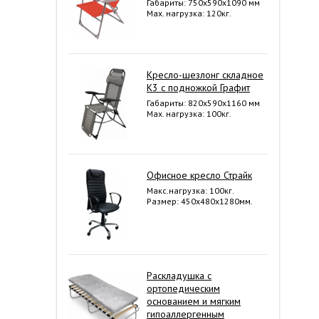
Габариты: 750x590x1090 мм
Мах. нагрузка: 120кг.
Кресло-шезлонг складное
К3 с подножкой Графит
Габариты: 820x590x1160 мм
Мах. нагрузка: 100кг.
Офисное кресло Страйк
Макс.нагрузка: 100кг.
Размер: 450х480х1280мм.
Раскладушка с
ортопедическим
основанием и мягким
гипоаллергенным