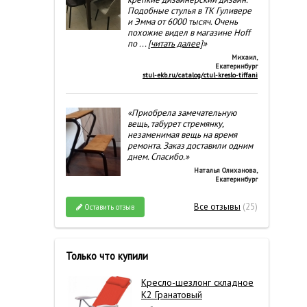
Подобные стулья в ТК Гуливере
и Эмма от 6000 тысяч. Очень
похожие видел в магазине Hoff
по
...
[читать далее]
»
Михаил
,
Екатеринбург
stul-ekb.ru/catalog/ctul-kreslo-tiffani
«Приобрела замечательную
вещь, табурет стремянку,
незаменимая вещь на время
ремонта. Заказ доставили одним
днем. Спасибо.»
Наталья Олиханова
,
Екатеринбург
Все отзывы
(25)
Оставить отзыв
Только что купили
Кресло-шезлонг складное
К2 Гранатовый