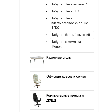
Табурет Ника эконом-3
Табурет Ника ТБ3
Табурет Ника
пластмассовое сидение
ТП02
Табурет барный высокий
Табурет-стремянка
"Конек"
Кухонные столы
Офисные кресла и стулья
Компьютерные кресла и
стулья