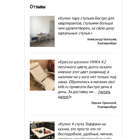
Отзывы
«Купил пару стульев Бистро для
квартирантов, стульями больше
чем удовлетворен, за свою цену
идеальные стулья.»
Александр Балашев
,
Екатеринбург
«Кресло шезлонг НИКА К2
песочного цвета, долго искали
именно этот цвет (новинка), в
наличии ни у кого нет только под
заказ. Обратились в магазин stul-
ekb.ru привезли быстро день в
день. За доставку ни
...
[читать
далее]
»
Гернам Оранский
,
Екатеринбург
«Купил 4 стула Тиффани на
кухню, это просто что-то
бесподобное, удобные, мягкие,
крепкие дизайнерский дизайн.