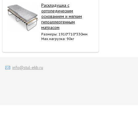
Раскладушка с
ортопедическим
основанием и мягким
гипоаллергенным
матрасом
Размеры: 1910*710*330мм
Мах.нагрузка: 90кг
info@stul-ekb.ru