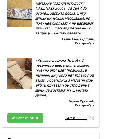
магазине гладильную доску
HAUSHALT SOPHY за 2849,00
рублей. Удобная доска, шнур
длинный, ножки массивные, по
полу нее скользят и не царапают
ламинат, широкая для больших
вещей у
...
[читать далее]
»
Елена Александровна
,
Екатеринбург
«Кресло шезлонг НИКА К2
песочного цвета, долго искали
именно этот цвет (новинка), в
наличии ни у кого нет только под
заказ. Обратились в магазин stul-
ekb.ru привезли быстро день в
день. За доставку ни
...
[читать
далее]
»
Гернам Оранский
,
Екатеринбург
Все отзывы
(25)
Оставить отзыв